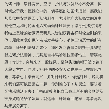
的诸上师、诸佛菩萨、空行、护法与我刹那亦不分离，恒
时悯念于我；愿我心中的一切善愿如法圆满成就；愿我能
从监狱中安然返回，弘法利众，尤其能广大弘扬觉朗派中
观他空见和时轮金刚六支瑜伽殊胜法要；愿毒刑拷打我与
我结上恶缘的诸藏汉无明凡夫皆能获得吉祥时轮金刚的果
位；愿此生我所见闻者咸发菩提心，消除五浊恶世的所有
罪孽，证得四法身之果位；我所发之善愿皆嘱托于具智慧
眼之诸护法善神，尤其是吉祥玛哈嘎拉宝帐怙主，请满此
愿！”此时，突然来了一股旋风，至尊头顶的帽子被吹往了
大藏寺方向。同时，押解他的公安人员也差一点被旋风卷
走。尊者心中暗自高兴，并对妹妹说：“缘起殊胜，说明将
来我们还可以团聚在一起，你别操心了！别哭泣！要咬着
牙快乐地活下去！”说完后尊者把自己身上所有的金刚结及
护身咒轮送给了妹妹，就这样，妹妹返回老家，尊者再次
与亲属分离了。