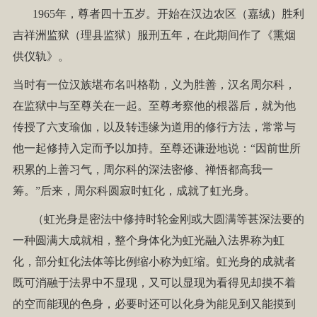
1965年，尊者四十五岁。开始在汉边农区（嘉绒）胜利
吉祥洲监狱（理县监狱）服刑五年，在此期间作了《熏烟
供仪轨》。
当时有一位汉族堪布名叫格勒，义为胜善，汉名周尔科，
在监狱中与至尊关在一起。至尊考察他的根器后，就为他
传授了六支瑜伽，以及转违缘为道用的修行方法，常常与
他一起修持入定而予以加持。至尊还谦逊地说：“因前世所
积累的上善习气，周尔科的深法密修、禅悟都高我一
筹。”后来，周尔科圆寂时虹化，成就了虹光身。
（虹光身是密法中修持时轮金刚或大圆满等甚深法要的
一种圆满大成就相，整个身体化为虹光融入法界称为虹
化，部分虹化法体等比例缩小称为虹缩。虹光身的成就者
既可消融于法界中不显现，又可以显现为看得见却摸不着
的空而能现的色身，必要时还可以化身为能见到又能摸到