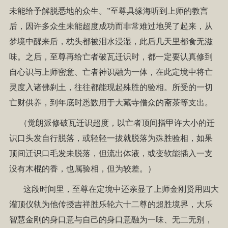
未能给予解脱悉地的众生。”至尊具缘海听到上师的教言
后，因许多众生未能超度成功而非常难过地哭了起来，从
梦境中醒来后，枕头都被泪水浸湿，此后几天里都食无滋
味。之后，至尊再给亡者破瓦迁识时，都一定要认真修到
自心识与上师密意、亡者神识融为一体，在此定境中将亡
灵度入诸佛刹土，往往都能现起殊胜的验相。所受的一切
亡财供养，到年底时悉数用于大藏寺僧众的斋茶等支出。
（觉朗派修破瓦迁识超度，以亡者顶间指甲许大小的迁
识口头发自行脱落，或轻轻一拔就脱落为殊胜验相，如果
顶间迁识口毛发未脱落，但流出体液，或变软能插入一支
没有木棍的香，也属验相，但为较差。）
这段时间里，至尊在定境中还亲显了上师金刚贤用四大
灌顶仪轨为他传授吉祥胜乐轮六十二尊的超胜境界，大乐
智慧金刚的身口意与自己的身口意融为一味、无二无别，