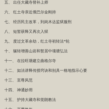
五、
出任大藏寺替补上师
六、
红土寺亲近俄巴尔金刚持
七、
经历民主改革，到岗木达监狱服刑
八、
短暂获释又再次入狱
九、
度过文革余劫，红土寺初转法*轮
十、
辗转增善山岩和暂居中壤塘弘法
十一、
在拉旺塘建立曲格尔寺
十二、
如法讲释传授窍诀和别具一格地指示心要
十三、
至尊风范
十四、
神通妙用
十五、
护持大藏寺和觉朗教法