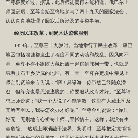
至尊极度难过。据说，此后师徒俩再未能相逢。俄巴尔上
师圆寂后，至尊自始至终地参与了四十九天的圆寂法会，
认认真真地处理了圆寂后所涉及的各类事项。
经历民主改革，到岗木达监狱服刑
1959年，至尊三十九岁时。当地举行了民主改革，康巴
地区包括壤塘都发生了程度不同的动荡和战乱。因风向不
明，至尊不得不跟随大藏部族一起逃到郭柯一带，也就是
壤塘县石里乡所属的地区。有一天，至尊在定境中亲见上
师金刚贤前来专吿说：“啊！具缘海，你虽然已经随众潜
逃，但终究也是无法逃脱的，你要服从政府才好。”至尊请
求上师说道：“我一个人说了不能算数，这里有大藏土司及
其所有臣民，我要怎么办才好呢？”至尊金刚贤说：“你只
好无二无别地专心祈祷上师与宝帐怙主。这样，就没有生
命危险。”然后上师消融于法界。黎明时，至尊把定境悄悄
地告诉给身边的兄弟等，说我们无论怎样潜逃都不会成功