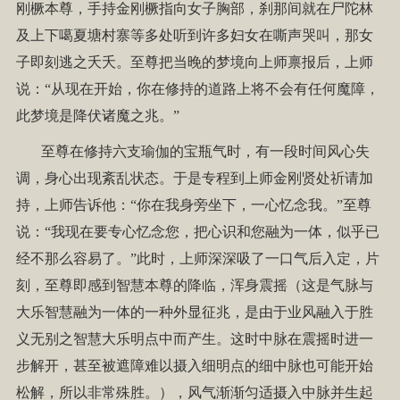
刚橛本尊，手持金刚橛指向女子胸部，刹那间就在尸陀林
及上下噶夏塘村寨等多处听到许多妇女在嘶声哭叫，那女
子即刻逃之夭夭。至尊把当晚的梦境向上师禀报后，上师
说：“从现在开始，你在修持的道路上将不会有任何魔障，
此梦境是降伏诸魔之兆。”
至尊在修持六支瑜伽的宝瓶气时，有一段时间风心失
调，身心出现紊乱状态。于是专程到上师金刚贤处祈请加
持，上师告诉他：“你在我身旁坐下，一心忆念我。”至尊
说：“我现在要专心忆念您，把心识和您融为一体，似乎已
经不那么容易了。”此时，上师深深吸了一口气后入定，片
刻，至尊即感到智慧本尊的降临，浑身震摇（这是气脉与
大乐智慧融为一体的一种外显征兆，是由于业风融入于胜
义无别之智慧大乐明点中而产生。这时中脉在震摇时进一
步解开，甚至被遮障难以摄入细明点的细中脉也可能开始
松解，所以非常殊胜。），风气渐渐匀适摄入中脉并生起