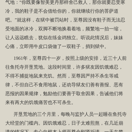
气地：“你既要像智美更丹那样舍己救人，那你就要忍受寒
冷，我的鞋子是不会借给你的，你就继续行你的菩萨道
吧。”就这样，在狱中被罚站时，至尊因没有鞋子而无法忍
受地面的冰冷，双脚不断地换着着地，频繁地一抬一缩，
让人远远瞧去，犹似在练金鸡独立。听说此情况后，妹妹
心痛，立即用牛皮口袋做了一双鞋子，捎到狱中。
1961年，至尊四十一岁，按照上级的安排，近三十人前
往鱼托寺开垦荒地。这段时间里，许多狱友因饥饿难忍，
不得不捕捉地鼠来充饥。然而，至尊因严持不杀生等戒
律，不但自己不食用地鼠，还劝导狱友们善有善报、恶有
恶报的因果规律，勉励他们要善于取舍因果，告诫他们将
来有再大的饥饿痛苦也不可杀生。
开垦荒地的三个月里，每晚与监护人员一起睡在鱼托寺
大经堂的门槛内。因饥饿难忍，日子太难煎熬，在几近崩
溃的情况下，专心向根本上师至尊金刚贤祈请。一天在梦