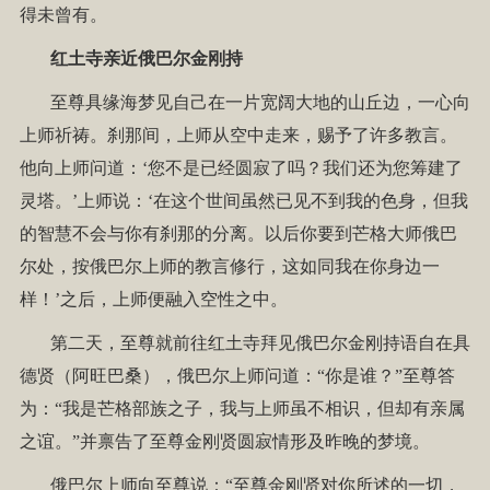
得未曾有。
红土寺亲近俄巴尔金刚持
至尊具缘海梦见自己在一片宽阔大地的山丘边，一心向
上师祈祷。刹那间，上师从空中走来，赐予了许多教言。
他向上师问道：‘您不是已经圆寂了吗？我们还为您筹建了
灵塔。’上师说：‘在这个世间虽然已见不到我的色身，但我
的智慧不会与你有刹那的分离。以后你要到芒格大师俄巴
尔处，按俄巴尔上师的教言修行，这如同我在你身边一
样！’之后，上师便融入空性之中。
第二天，至尊就前往红土寺拜见俄巴尔金刚持语自在具
德贤（阿旺巴桑），俄巴尔上师问道：“你是谁？”至尊答
为：“我是芒格部族之子，我与上师虽不相识，但却有亲属
之谊。”并禀告了至尊金刚贤圆寂情形及昨晚的梦境。
俄巴尔上师向至尊说：“至尊金刚贤对你所述的一切，