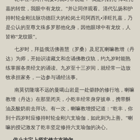
嘉的转世，我眼中有龙纹。”并让同伴观看。清代弘扬和护
持时轮金刚法脉功德巨大的松岗土司阿西扎•泽旺扎嘉，乃
是公认的至尊文殊多罗那他化身，因他眼球中有龙纹，人
皆称“龙纹眼”。
七岁时，拜益俄活佛善慧（罗桑）及尼瓦喇嘛教增（丹
达）为师，开始识读藏文和念诵佛教仪轨，约九岁时能熟
练掌握各类经文的诵读。九岁至十三岁间，就经常一边放
牧承担家务，一边参与诵经法事。
南莫切隆壤不远的曼噶山岩是一处僻静的修行地，喇嘛
教增（丹达）在那里闭关，小乾丰经常身穿披单，携带酥
油及酸奶前去拜访。有一次，喇嘛教增授记道：“乾丰，你
到十四岁时应修持时轮金刚六支瑜伽，如此则为上善。”喇
嘛的授记激发了乾丰坚定修持六支瑜伽的决心。
依止大宝上师实修六支瑜伽