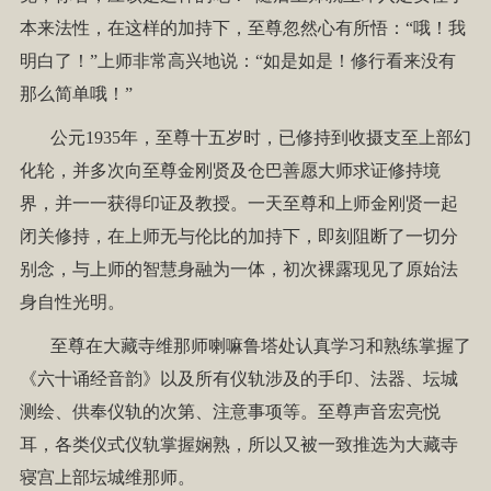
本来法性，在这样的加持下，至尊忽然心有所悟：“哦！我
明白了！”上师非常高兴地说：“如是如是！修行看来没有
那么简单哦！”
公元1935年，至尊十五岁时，已修持到收摄支至上部幻
化轮，并多次向至尊金刚贤及仓巴善愿大师求证修持境
界，并一一获得印证及教授。一天至尊和上师金刚贤一起
闭关修持，在上师无与伦比的加持下，即刻阻断了一切分
别念，与上师的智慧身融为一体，初次裸露现见了原始法
身自性光明。
至尊在大藏寺维那师喇嘛鲁塔处认真学习和熟练掌握了
《六十诵经音韵》以及所有仪轨涉及的手印、法器、坛城
测绘、供奉仪轨的次第、注意事项等。至尊声音宏亮悦
耳，各类仪式仪轨掌握娴熟，所以又被一致推选为大藏寺
寝宫上部坛城维那师。