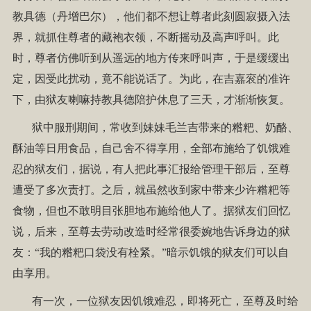
教具德（丹增巴尔），他们都不想让尊者此刻圆寂摄入法
界，就抓住尊者的藏袍衣领，不断摇动及高声呼叫。此
时，尊者仿佛听到从遥远的地方传来呼叫声，于是缓缓出
定，因受此扰动，竟不能说话了。为此，在吉嘉衮的准许
下，由狱友喇嘛持教具德陪护休息了三天，才渐渐恢复。
狱中服刑期间，常收到妹妹毛兰吉带来的糌粑、奶酪、
酥油等日用食品，自己舍不得享用，全部布施给了饥饿难
忍的狱友们，据说，有人把此事汇报给管理干部后，至尊
遭受了多次责打。之后，就虽然收到家中带来少许糌粑等
食物，但也不敢明目张胆地布施给他人了。据狱友们回忆
说，后来，至尊去劳动改造时经常很委婉地告诉身边的狱
友：“我的糌粑口袋没有栓紧。”暗示饥饿的狱友们可以自
由享用。
有一次，一位狱友因饥饿难忍，即将死亡，至尊及时给