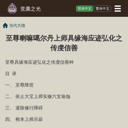
觉囊之光
简体中文
繁体中文
当代大德
至尊喇嘛噶尔丹上师具缘海应迹弘化之
传虔信善
至尊具缘海应迹弘化之传虔信善种
目 录
一、
至尊降世
二、
依止大宝上师实修六支瑜伽
三、
遣除修行障碍
四、
根本上师示寂