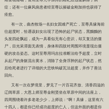
症；还有一位麻风病患者经至尊以摧破金刚加持也获得了
痊愈。
有一次，曲杰牧场一名妇女因难产死亡，至尊具缘海前
往超度时，恰遇该妇女出现了恐怖的起尸状态，黑黝黝的
头发四处飘起，成为一具看似无有心意识，却又复活的僵
尸，目光呆滞面无表情，身体和四肢对周围环境显现出僵
硬的攻击姿态。这时至尊用玛吉拉准断法给予超度，立时
从起尸的身躯流出黄水，消除了全身浮肿的起尸状态，然
后给死者进行了详细的大悲铁钩破瓦法超度，并作了善法
回向。
又有一次在梦境里，梦见了一片百花齐放、清香四溢的
辽阔草原，大恩上师至尊金刚贤坐在草原中间的法座上，
四周围绕着许多老老少少，上师说：“啊！具缘，这里有六
十四人，都是你已经成功超度的亡人，但这外面的都是你