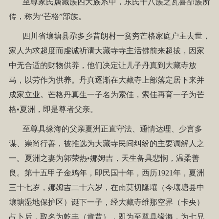
至尊家氏属藏族四大族系中，东氏十八族之瓦喜部族所
传，称为“芒格”部族。
四川省壤塘县尕多乡昔朗村一贫穷芒格家庭户主去世，
家人为求超度而虔诚祈请大藏寺寺主活佛前来超拔，因家
中无合适的财物供养，他们决定让儿子丹真到大藏寺放
马，以劳作为供养。丹真逐渐在大藏寺上部落定居下来并
成家立业。芒格丹真生一子名为索佳，索佳再育一子为芒
格•夏洲，即是尊者父亲。
至尊具缘海的父亲夏洲正直守法、通情达理、少言多
谋、崇尚行善，被推选为大藏寺民间纠纷的主要调解人之
一。夏洲之妻为郭荣热•娜姆吉，天生备具悲悯，温柔善
良。第十五甲子金鸡年，即民国十年，西历1921年，夏洲
三十七岁，娜姆吉二十六岁，在南莫切隆壤（今壤塘县中
壤塘湿地保护区）诞下一子，经大藏寺维那空界（卡央）
占卜后，取名为乾丰（肯昔），即为至尊具缘海，为七兄