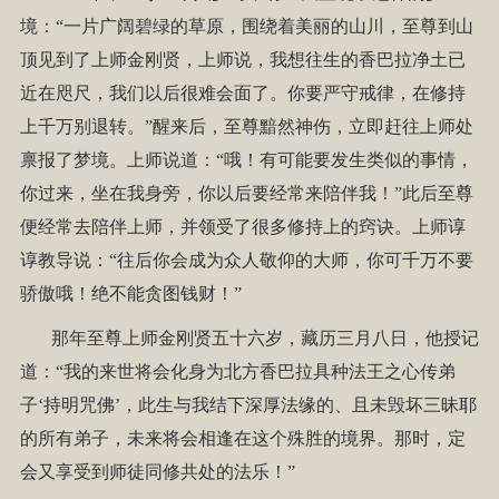
境：“一片广阔碧绿的草原，围绕着美丽的山川，至尊到山
顶见到了上师金刚贤，上师说，我想往生的香巴拉净土已
近在咫尺，我们以后很难会面了。你要严守戒律，在修持
上千万别退转。”醒来后，至尊黯然神伤，立即赶往上师处
禀报了梦境。上师说道：“哦！有可能要发生类似的事情，
你过来，坐在我身旁，你以后要经常来陪伴我！”此后至尊
便经常去陪伴上师，并领受了很多修持上的窍诀。上师谆
谆教导说：“往后你会成为众人敬仰的大师，你可千万不要
骄傲哦！绝不能贪图钱财！”
那年至尊上师金刚贤五十六岁，藏历三月八日，他授记
道：“我的来世将会化身为北方香巴拉具种法王之心传弟
子‘持明咒佛’，此生与我结下深厚法缘的、且未毁坏三昧耶
的所有弟子，未来将会相逢在这个殊胜的境界。那时，定
会又享受到师徒同修共处的法乐！”