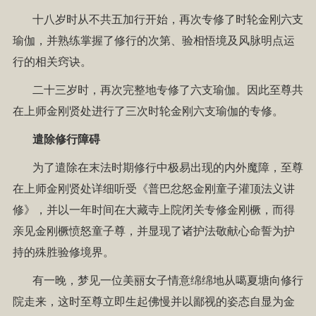
十八岁时从不共五加行开始，再次专修了时轮金刚六支
瑜伽，并熟练掌握了修行的次第、验相悟境及风脉明点运
行的相关窍诀。
二十三岁时，再次完整地专修了六支瑜伽。因此至尊共
在上师金刚贤处进行了三次时轮金刚六支瑜伽的专修。
遣除修行障碍
为了遣除在末法时期修行中极易出现的内外魔障，至尊
在上师金刚贤处详细听受《普巴忿怒金刚童子灌顶法义讲
修》，并以一年时间在大藏寺上院闭关专修金刚橛，而得
亲见金刚橛愤怒童子尊，并显现了诸护法敬献心命誓为护
持的殊胜验修境界。
有一晚，梦见一位美丽女子情意绵绵地从噶夏塘向修行
院走来，这时至尊立即生起佛慢并以鄙视的姿态自显为金