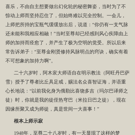
喜乐，不由自主想要做出幻化轮的秘密舞姿，当时为了不
惊动上师而坚持忍住了，但始终难以完全控制。一会儿，
上师把所持的宝瓶气缓缓放出后，说道：“你仍有一支气脉
还未能和我相应相融！”当时至尊却已经感到风心疾障由上
师的加持而痊愈了，并产生了极为空明的觉受。所以后来
常告诉弟子：“至尊金刚贤修持风脉明点的窍诀，确实有着
不可想象的加持力啊”。
二十六岁时，阿木衮大师语自在明示教法（阿旺丹巴萨
雪）授予了尊者比丘具足戒，赐法名众喜智证海，并语重
心长地说：“以前我化身为俄勒比喜饶多吉（玛尔巴译师之
徒）时，你就是我的徒侄热穹巴（米拉日巴之徒），现在
因缘所聚又成为师徒，真是世间一大喜事！”
根本上师示寂
1948年，至尊二十八岁时，有一天显现了这样的梦