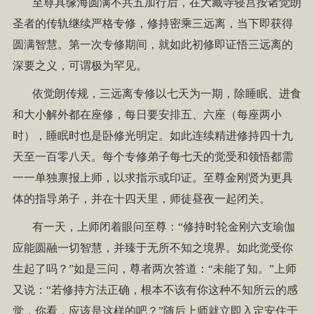
至尊具缘海圆满不共五加行后，在大藏寺寝宫按诸觉朗
圣者的传轨继续严格专修，修持密乘三远离，当下即获得
圆满智慧。第一次专修期间，就如此初修即证悟三远离的
深要之义，可谓极为罕见。
依觉朗传规，三远离专修以七天为一期，除睡眠、进食
和大小解外都在座修，每日要安排五、六座（每座两小
时），睡眠时也是卧修光明定。如此连续精进修持四十九
天至一百零八天。每个专修弟子每七天的觉受和领悟都需
一一单独禀报上师，以求指示或印证。至尊金刚贤为更具
体的指导弟子，并在十四天里，师徒昼夜一起闭关。
有一天，上师闭着眼问至尊：“修持时轮金刚六支瑜伽
应能圆融一切智慧，并臻于无所不知之境界。如此觉受你
生起了吗？”如是三问，尊者两次答道：“未能了知。”上师
又说：“若修持方法正确，根本不该有你这种不知所云的感
觉，你看，应该是这样的吧？”随后上师就立即入定安住于