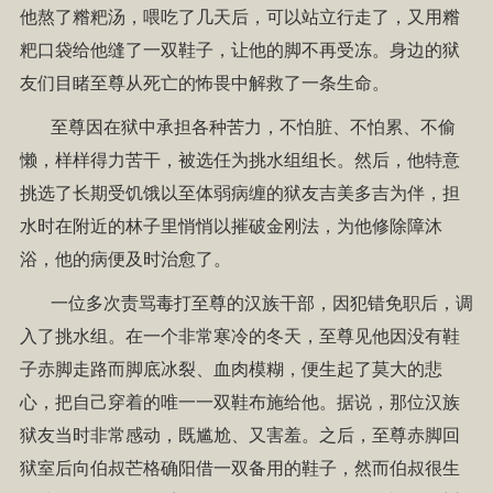
他熬了糌粑汤，喂吃了几天后，可以站立行走了，又用糌
粑口袋给他缝了一双鞋子，让他的脚不再受冻。身边的狱
友们目睹至尊从死亡的怖畏中解救了一条生命。
至尊因在狱中承担各种苦力，不怕脏、不怕累、不偷
懒，样样得力苦干，被选任为挑水组组长。然后，他特意
挑选了长期受饥饿以至体弱病缠的狱友吉美多吉为伴，担
水时在附近的林子里悄悄以摧破金刚法，为他修除障沐
浴，他的病便及时治愈了。
一位多次责骂毒打至尊的汉族干部，因犯错免职后，调
入了挑水组。在一个非常寒冷的冬天，至尊见他因没有鞋
子赤脚走路而脚底冰裂、血肉模糊，便生起了莫大的悲
心，把自己穿着的唯一一双鞋布施给他。据说，那位汉族
狱友当时非常感动，既尴尬、又害羞。之后，至尊赤脚回
狱室后向伯叔芒格确阳借一双备用的鞋子，然而伯叔很生