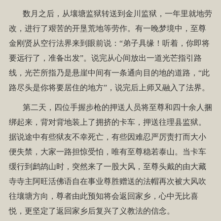
数月之后，从壤塘监狱转送到金川监狱，一年里就地劳
改，进行了艰苦的开垦荒地等劳作。有一晚梦境中，至尊
金刚贤从空行法界来到眼前说：“弟子具缘！听着，你即将
要远行了，准备出发”。说完从心间放出一道光芒指引路
线，光芒所指乃是悬崖中间有一条通向目的地的道路，“此
路尽头是你将要居住的地方”，说完后上师又融入了法界。
第二天，四位手握步枪的押送人员将至尊和四十余人捆
绑起来，背对背地装上了拥挤的卡车，押送往理县监狱。
据说途中有些狱友不幸死亡，有些因难忍严厉责打而大小
便失禁，大家一路担惊受怕，唯有至尊稳若泰山。当卡车
缓行到鹧鸪山时，突然来了一股大风，至尊头戴的由大藏
寺寺主阿旺活佛语自在事业尊胜赠送的法帽再次被大风吹
往壤塘方向，尊者由此预知将会返回家乡，心中无比喜
悦，更坚定了返回家乡后复兴了义教法的信念。