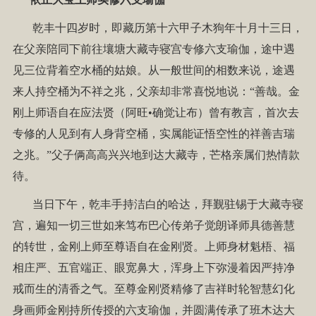
乾丰十四岁时，即藏历第十六甲子木狗年十月十三日，
在父亲陪同下前往壤塘大藏寺寝宫专修六支瑜伽，途中遇
见三位背着空水桶的姑娘。从一般世间的相数来说，途遇
来人持空桶为不祥之兆，父亲却非常喜悦地说：“善哉。金
刚上师语自在应法贤（阿旺•确觉让布）曾有教言，首次去
专修的人见到有人身背空桶，实属能证悟空性的祥善吉瑞
之兆。”父子俩高高兴兴地到达大藏寺，芒格亲属们热情款
待。
当日下午，乾丰手持洁白的哈达，拜觐驻锡于大藏寺寝
宫，遍知一切三世如来笃布巴心传弟子觉朗译师具德善慧
的转世，金刚上师至尊语自在金刚贤。上师身材魁梧、福
相庄严、五官端正、眼宽鼻大，浑身上下弥漫着因严持净
戒而生的清香之气。至尊金刚贤精修了吉祥时轮智慧幻化
身画师金刚持所传授的六支瑜伽，并圆满传承了班木达大