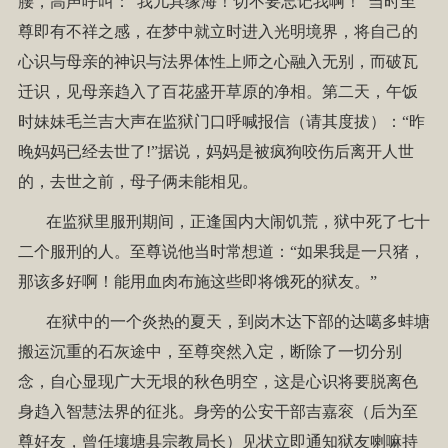
腰，高声呼叫：“我儿具缘海！切不要忘记我啊！”当时至
尊即有不祥之感，在梦中就立时进入光明境界，将自己的
心识与母亲的神识与法界体性上师之心融入无别，而破瓦
迁识，见母亲趋入了百花盛开草原的净相。第二天，午饭
时妹妹毛兰吉大声在监狱门口呼喊报信（请其度拔）：“昨
晚妈妈已经去世了!”据说，妈妈是被疯狗咬伤后离开人世
的，去世之前，母子俩未能相见。
在监狱里服刑期间，正逢国内大闹饥荒，狱中死了七十
二个服刑的人。至尊说他当时常想道：“如果我是一只猪，
那该多好啊！能用血肉布施这些即将饿死的狱友。”
在狱中的一个炎热的夏天，到岗木达下部的达噶多蚌塘
搬运沉重的石灰途中，至尊突然入定，断除了一切分别
念，自心显现广大无垠的秋色明空，这是心识将要脱离色
身趋入智慧法界的征兆。身旁的公安干部吉嘉衮（后为至
尊好友，曾任壤塘县宗教局长）见状立即通知狱友喇嘛持