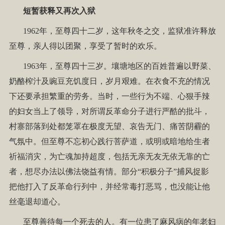
短暂获释又再次入狱
1962年，至尊四十二岁，这年秋冬之交，监狱准许释放
至尊，亲人得以团聚，享受了暂时的欢乐。
1963年，至尊四十三岁。壤塘地区的百姓普遍以野菜、
奶酪榨汁及豌豆充饥度日，岁月艰难。在衣食不充的情况
下还要承担繁重的劳务。当时，一些行为不端、心狠手辣
的妇女当上了领导，对所谓反革命分子进行严酷的批斗，
村寨部落到处都笼罩在极度无望、哀告无门、痛苦阴霾的
气氛中。但至尊不忘初心践行菩萨道，或明或暗地给生者
祈福消灾，为亡魂加持超度，包括无亲无友无依无靠的亡
者，想尽办法以佛法饶益有情。部分“积极分子”捕风捉影
把他打入了反革命行列中，并经常毒打恶骂，也没能让他
丝毫退却道心。
至尊善待每一个死去的人。有一位患了麻风病的年老妇