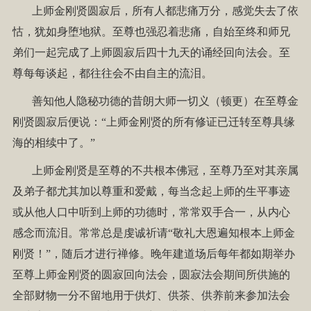
上师金刚贤圆寂后，所有人都悲痛万分，感觉失去了依
怙，犹如身堕地狱。至尊也强忍着悲痛，自始至终和师兄
弟们一起完成了上师圆寂后四十九天的诵经回向法会。至
尊每每谈起，都往往会不由自主的流泪。
善知他人隐秘功德的昔朗大师一切义（顿更）在至尊金
刚贤圆寂后便说：“上师金刚贤的所有修证已迁转至尊具缘
海的相续中了。”
上师金刚贤是至尊的不共根本佛冠，至尊乃至对其亲属
及弟子都尤其加以尊重和爱戴，每当念起上师的生平事迹
或从他人口中听到上师的功德时，常常双手合一，从内心
感念而流泪。常常总是虔诚祈请“敬礼大恩遍知根本上师金
刚贤！”，随后才进行禅修。晚年建道场后每年都如期举办
至尊上师金刚贤的圆寂回向法会，圆寂法会期间所供施的
全部财物一分不留地用于供灯、供茶、供养前来参加法会