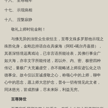
十六、
至尊晚年
十七、
示现病相
十八、
涅槃寂静
敬礼上师时轮金刚！
与佛无异的浊世众生依怙主，至尊文殊多罗那他示现之
殊胜化身，金刚总持语自在具缘海（阿旺•噶尔丹嘉措），
其甚深悟境远离戏论，已非言语所能诠表，其佛行事业广
如大海，亦非文字所能传述，若以外、内、密、极密四种
传记，量极广大充遍虚空，亦不能略述上师应迹弘化之功
德事业。故今仅以至诚虔敬之心，称颂心中的上师，聊申
心中的思念，愿上师大悲护念，普令一切有情见此文者，
同沐慈光，皆成胜缘，尽未来际，利益无穷。
至尊降世