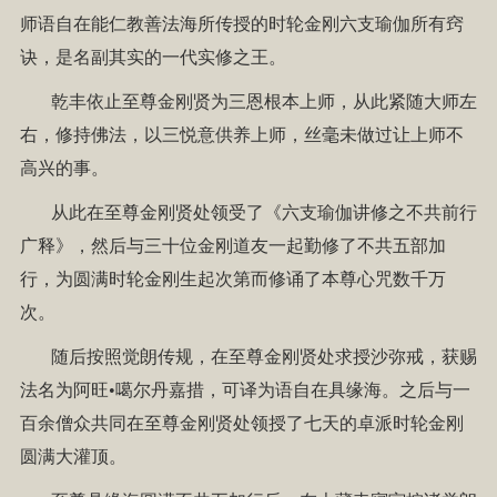
师语自在能仁教善法海所传授的时轮金刚六支瑜伽所有窍
诀，是名副其实的一代实修之王。
乾丰依止至尊金刚贤为三恩根本上师，从此紧随大师左
右，修持佛法，以三悦意供养上师，丝毫未做过让上师不
高兴的事。
从此在至尊金刚贤处领受了《六支瑜伽讲修之不共前行
广释》，然后与三十位金刚道友一起勤修了不共五部加
行，为圆满时轮金刚生起次第而修诵了本尊心咒数千万
次。
随后按照觉朗传规，在至尊金刚贤处求授沙弥戒，获赐
法名为阿旺•噶尔丹嘉措，可译为语自在具缘海。之后与一
百余僧众共同在至尊金刚贤处领授了七天的卓派时轮金刚
圆满大灌顶。