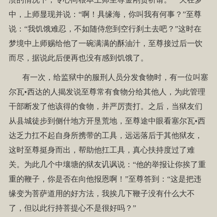
中，上师显现并说：“啊！具缘海，你叫我有何事？”至尊
说：“我饥饿难忍，不如随侍您到空行刹土去吧？”这时在
梦境中上师赐给他了一碗满满的酥油汁，至尊接过后一饮
而尽，据说此后便再也没有感到饥饿了。
有一次，给监狱中的服刑人员分发食物时，有一位叫塞
尔瓦•西达的人揭发说至尊常有食物分给其他人，为此管理
干部断发了他该得的食物，并严厉责打。之后，当狱友们
从县城徒步到侧什地方开垦荒地，至尊途中眼看塞尔瓦•西
达乏力扛不起自身所携带的工具，远远落后于其他狱友，
这时至尊挺身而出，帮助他扛工具，真心扶持度过了难
关。为此几个中壤塘的狱友讥讽说：“他的举报让你挨了重
重的鞭子，你是否在向他报恩啊！”至尊答到：“这是把违
缘变为菩萨道用的好方法，我挨几下鞭子没有什么大不
了，但以此行持菩提心不是很好吗？”