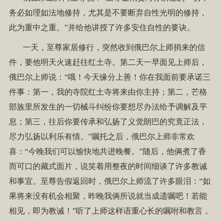
务必如理如法地修持，尤其是不要断弃自性光明的修持，
此为重中之重。”并给他讲授了许多安住自性的要诀。
一天，至尊家居修行，突然收到俄巴尔上师捎来的信
件，要他明天火速赶往红土寺。第二天一早面见上师后，
俄巴尔上师说：“哦！今天缘分上善！你在我面前要承诺三
件事：第一，我的寺院红土寺将来由你主持；第二，芒格
部族里所发生的一切械斗纠纷你要想尽办法给予调解及平
息；第三，往后你要传承和弘扬了义觉朗巴的究竟正法，
尽力弘扬以利乐有情。”嘱托之后，俄巴尔上师非常欢
喜：“今晚我们可以愉快地共进晚餐。”随后，他俩煮了香
而可口的藏式面片，说笑着用整夜的时间细谈了许多教诫
和事宜。至尊告假返回时，俄巴尔上师流了许多眼泪：“如
果将来没有机会相聚，昨晚我俩所说就当成遗嘱吧！若能
相见，即为教诫！”听了上师这样语重心长的嘱咐和教言，