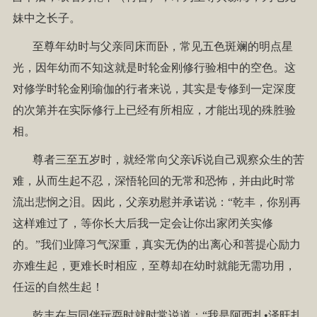
妹中之长子。
至尊年幼时与父亲同床而卧，常见五色斑斓的明点星
光，因年幼而不知这就是时轮金刚修行验相中的空色。这
对修学时轮金刚瑜伽的行者来说，其实是专修到一定深度
的次第并在实际修行上已经有所相应，才能出现的殊胜验
相。
尊者三至五岁时，就经常向父亲诉说自己观察众生的苦
难，从而生起不忍，深悟轮回的无常和恐怖，并由此时常
流出悲悯之泪。因此，父亲劝慰并承诺说：“乾丰，你别再
这样难过了，等你长大后我一定会让你出家闭关实修
的。”我们业障习气深重，真实无伪的出离心和菩提心励力
亦难生起，更难长时相应，至尊却在幼时就能无需功用，
任运的自然生起！
乾丰在与同伴玩耍时就时常说道：“我是阿西扎•泽旺扎