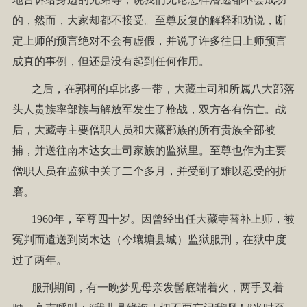
的，然而，大家却都不接受。至尊反复的解释和劝说，断
定上师的预言绝对不会有虚假，并说了许多往日上师预言
成真的事例，但还是没有起到任何作用。
之后，在郭柯的卓比多一带，大藏土司和所属八大部落
头人贵族率部族与解放军发生了枪战，双方各有伤亡。战
后，大藏寺主要僧职人员和大藏部族的所有贵族全部被
捕，并送往南木达女土司家族的监狱里。至尊也作为主要
僧职人员在监狱中关了二个多月，并受到了难以忍受的折
磨。
1960年，至尊四十岁。因曾经出任大藏寺替补上师，被
冤判而遣送到岗木达（今壤塘县城）监狱服刑，在狱中度
过了两年。
服刑期间，有一晚梦见母亲发髻底端着火，两手叉着