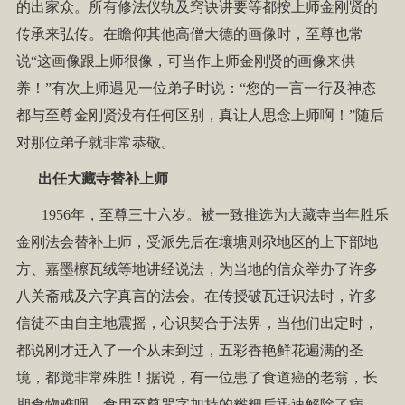
的出家众。所有修法仪轨及窍诀讲要等都按上师金刚贤的
传承来弘传。在瞻仰其他高僧大德的画像时，至尊也常
说“这画像跟上师很像，可当作上师金刚贤的画像来供
养！”有次上师遇见一位弟子时说：“您的一言一行及神态
都与至尊金刚贤没有任何区别，真让人思念上师啊！”随后
对那位弟子就非常恭敬。
出任大藏寺替补上师
1956年，至尊三十六岁。被一致推选为大藏寺当年胜乐
金刚法会替补上师，受派先后在壤塘则尕地区的上下部地
方、嘉墨檫瓦绒等地讲经说法，为当地的信众举办了许多
八关斋戒及六字真言的法会。在传授破瓦迁识法时，许多
信徒不由自主地震摇，心识契合于法界，当他们出定时，
都说刚才迁入了一个从未到过，五彩香艳鲜花遍满的圣
境，都觉非常殊胜！据说，有一位患了食道癌的老翁，长
期食物难咽，食用至尊咒字加持的糌粑后迅速解除了病