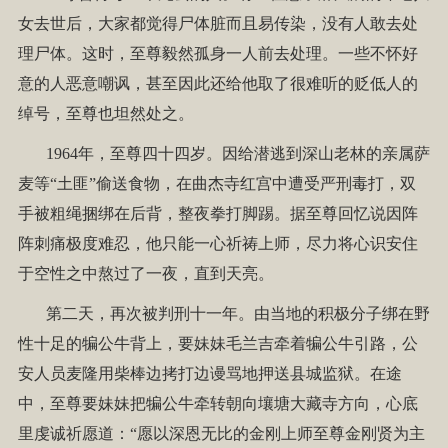
女去世后，大家都觉得尸体脏而且易传染，没有人敢去处
理尸体。这时，至尊毅然孤身一人前去处理。一些不怀好
意的人恶意嘲讽，甚至因此还给他取了很难听的贬低人的
绰号，至尊也坦然处之。
1964年，至尊四十四岁。因给潜逃到深山老林的亲属萨
麦等“土匪”偷送食物，在曲杰寺红宫中遭受严刑毒打，双
手被粗绳捆绑在后背，整夜拳打脚踢。据至尊回忆说因阵
阵刺痛极度难忍，他只能一心祈祷上师，尽力将心识安住
于空性之中熬过了一夜，直到天亮。
第二天，再次被判刑十一年。由当地的积极分子绑在野
性十足的犏公牛背上，要妹妹毛兰吉牵着犏公牛引路，公
安人员麦隆用柴棒边拷打边谩骂地押送县城监狱。在途
中，至尊要妹妹把犏公牛牵转朝向壤塘大藏寺方向，心底
里虔诚祈愿道：“愿以深恩无比的金刚上师至尊金刚贤为主