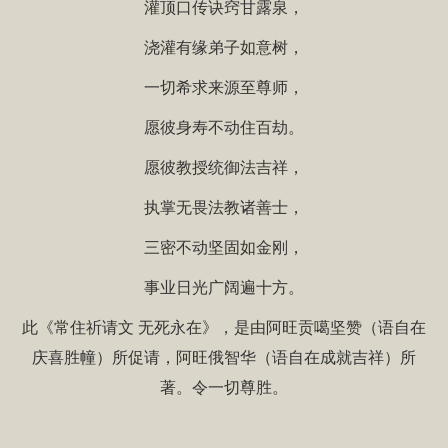
灌顶口传诀窍甘露泉，
浇灌有缘弟子如意树，
一切希求来源至尊师，
愿彼身寿不动住百劫。
愿彼教授统御法吉祥，
执掌无畏法教诸善士，
三密不动坚固如金刚，
事业日光广阔遍十方。
此《常住祈请文 无死永在》，是由阿旺贡噶坚赞（语自在
庆喜胜幢）所促请，阿旺俄智华（语自在成就吉祥）所
著。令一切尊胜。