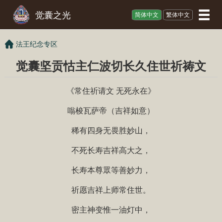
觉囊之光
简体中文
繁体中文
法王纪念专区
觉囊坚贡怙主仁波切长久住世祈祷文
《常住祈请文 无死永在》
嗡梭瓦萨帝（吉祥如意）
稀有四身无畏胜妙山，
不死长寿吉祥高大之，
长寿本尊眾等善妙力，
祈愿吉祥上师常住世。
密主神变惟一油灯中，